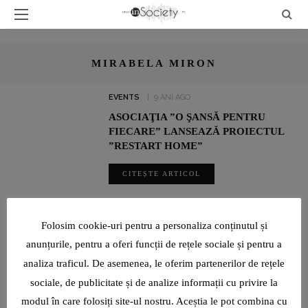
MIRABELA MIRON
EVENTS
9 ANI AGO
ASOCIAŢIA ”O ŞANSĂ PENTRU
FIECARE” LANSEAZĂ PROIECTUL
”RESTART HOME”
CITEȘTE ARTICOL
SHARE
Folosim cookie-uri pentru a personaliza conținutul și
anunțurile, pentru a oferi funcții de rețele sociale și pentru a
analiza traficul. De asemenea, le oferim partenerilor de rețele
ADRIAN ȘOVEA FACE BINE PRIN SPORT: ALEARGĂ PENTRU
CAUZE SOCIALE ȘI PENTRU A ÎMPLINI VISURILE ALTORA
sociale, de publicitate și de analize informații cu privire la
modul în care folosiți site-ul nostru. Aceștia le pot combina cu