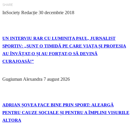
SHARE
InSociety Redacție
30 decembrie 2018
UN INTERVIU RAR CU LUMINIȚA PAUL, JURNALIST
SPORTIV: „SUNT O TIMIDĂ PE CARE VIAȚA ȘI PROFESIA
AU ÎNVĂȚAT-O ȘI AU FORȚAT-O SĂ DEVINĂ
CURAJOASĂ!”
Gugiuman Alexandra
7 august 2026
ADRIAN ȘOVEA FACE BINE PRIN SPORT: ALEARGĂ
PENTRU CAUZE SOCIALE ȘI PENTRU A ÎMPLINI VISURILE
ALTORA