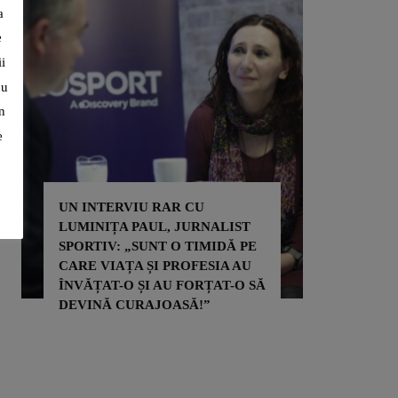
a
e
i
cu
n
e
ERVIU RAR CU
A PAUL, JURNALIST
ADRIAN ȘOVEA FACE BIN
: „SUNT O TIMIDĂ PE
PRIN SPORT: ALEARGĂ
AȚA ȘI PROFESIA AU
PENTRU CAUZE SOCIALE 
-O ȘI AU FORȚAT-O SĂ
PENTRU A ÎMPLINI VISUR
 CURAJOASĂ!”
ALTORA