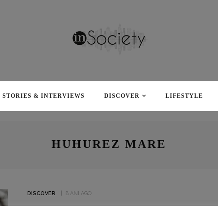
STORIES & INTERVIEWS
DISCOVER
LIFESTYLE
HUHUREZ MARE
DISCOVER
8 ANI AGO
„LA PÂNDĂ” ÎN PĂDUREA