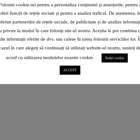
DOBROVĂȚ: HUHUREZUL MARE,
Folosim cookie-uri pentru a personaliza conținutul și anunțurile, pentru 
PRIN OBIECTIVUL FOTOGRAFULUI
oferi funcții de rețele sociale și pentru a analiza traficul. De asemenea, l
EMIL IONESCU
oferim partenerilor de rețele sociale, de publicitate și de analize informați
u privire la modul în care folosiți site-ul nostru. Aceștia le pot combina 
La începutul săptămânii, Regia Națională a Pădurilor-
alte informații oferite de dvs. sau culese în urma folosirii serviciilor lor. Î
Romsilva a publicat pe pagina de Facebook o serie de
fotografii absolut fascinante,
cazul în care alegeți să continuați să utilizați website-ul nostru, sunteți d
acord cu utilizarea modulelor noastre cookie.
Setări cookie
CITEȘTE ARTICOL
ACCEPT
ROXANA BRĂNIȘTEANU: „ÎN
UN INT
SHARE
IANUARIE 2022, CÂND TOTUL
LUMINIȚ
PĂREA CĂ-MI FUGE DE SUB
SPORTIV
PICIOARE, NU ȘTIAM CĂ
CARE VI
ICARTE, IPARTE E AUR
ÎNVĂȚAT
PENTRU MINE!”
DEVINĂ