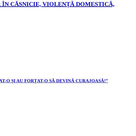
 ÎN CĂSNICIE, VIOLENȚĂ DOMESTICĂ,
AT-O ȘI AU FORȚAT-O SĂ DEVINĂ CURAJOASĂ!”