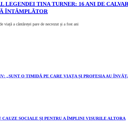
 LEGENDEI TINA TURNER: 16 ANI DE CALVAR
ITĂ ÎNTÂMPLĂTOR
a cântăreței pare de necrezut și a fost ani
V: „SUNT O TIMIDĂ PE CARE VIAȚA ȘI PROFESIA AU ÎNVĂȚ
 CAUZE SOCIALE ȘI PENTRU A ÎMPLINI VISURILE ALTORA