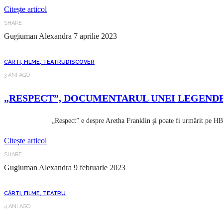
Citește articol
SHARE
Gugiuman Alexandra
7 aprilie 2023
CĂRTI, FILME, TEATRU
DISCOVER
3 ANI AGO
„RESPECT”, DOCUMENTARUL UNEI LEGEND
„Respect” e despre Aretha Franklin și poate fi urmărit pe HBO Max. 
Citește articol
SHARE
Gugiuman Alexandra
9 februarie 2023
CĂRTI, FILME, TEATRU
4 ANI AGO