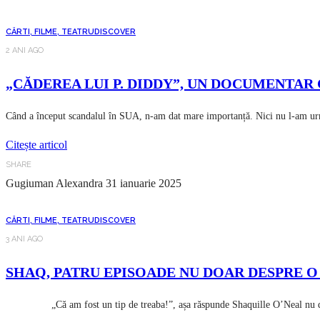
CĂRTI, FILME, TEATRU
DISCOVER
2 ANI AGO
„CĂDEREA LUI P. DIDDY”, UN DOCUMENTAR 
Când a început scandalul în SUA, n-am dat mare importanță. Nici nu l-am urm
Citește articol
SHARE
Gugiuman Alexandra
31 ianuarie 2025
CĂRTI, FILME, TEATRU
DISCOVER
3 ANI AGO
SHAQ, PATRU EPISOADE NU DOAR DESPRE O 
„Că am fost un tip de treaba!”, așa răspunde Shaquille O’Neal nu doar 