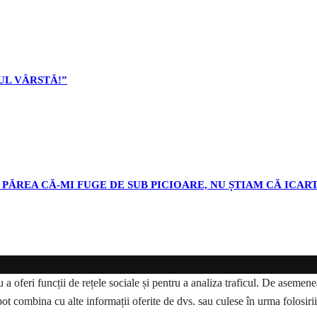
L VÂRSTĂ!”
PĂREA CĂ-MI FUGE DE SUB PICIOARE, NU ȘTIAM CĂ ICART
a oferi funcții de rețele sociale și pentru a analiza traficul. De asemenea,
pot combina cu alte informații oferite de dvs. sau culese în urma folosirii s