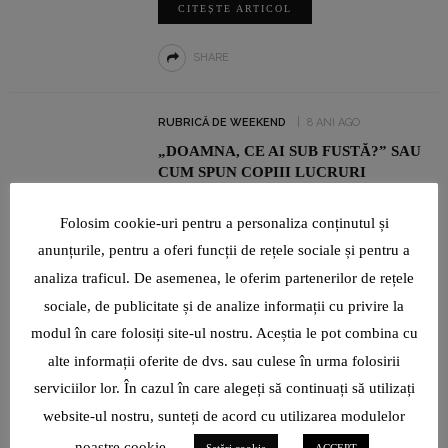
CITEȘTE ARTICOL
SHARE
RUBRICĂ DE WEEKEND
8 ANI AGO
„DOAMNA, CE AI SUB FUSTĂ?” SAU
CUM SPUN COPIII LUCRURI
TRĂSNITE
Folosim cookie-uri pentru a personaliza conținutul și
CITEȘTE ARTICOL
anunțurile, pentru a oferi funcții de rețele sociale și pentru a
analiza traficul. De asemenea, le oferim partenerilor de rețele
SHARE
sociale, de publicitate și de analize informații cu privire la
modul în care folosiți site-ul nostru. Aceștia le pot combina cu
EDUCAȚIE
NEWS
8 ANI AGO
alte informații oferite de dvs. sau culese în urma folosirii
ȘTIȚI CUM SE NUMEȘTE ASTA?
serviciilor lor. În cazul în care alegeți să continuați să utilizați
DRAGOSTE PURĂ. ADEVĂRATĂ.
website-ul nostru, sunteți de acord cu utilizarea modulelor
CURATĂ. VEȘNICĂ
noastre cookie.
Setări cookie
ACCEPT