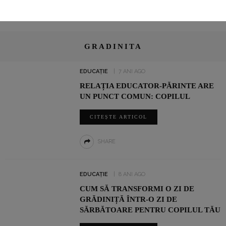
GRADINITA
EDUCAȚIE
7 ANI AGO
RELAȚIA EDUCATOR-PĂRINTE ARE
UN PUNCT COMUN: COPILUL
CITEȘTE ARTICOL
SHARE
EDUCAȚIE
8 ANI AGO
CUM SĂ TRANSFORMI O ZI DE
GRĂDINIȚĂ ÎNTR-O ZI DE
SĂRBĂTOARE PENTRU COPILUL TĂU