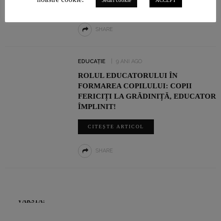
CITEȘTE ARTICOL
SHARE
EDUCAȚIE
9 ANI AGO
ROLUL EDUCATORULUI ÎN
FORMAREA COPILULUI: COPII
FERICIȚI LA GRĂDINIȚĂ, EDUCATOR
ÎMPLINIT!
CITEȘTE ARTICOL
SHARE
NEUROCHIRURGUL VLAD CIUREA: „NU CUNOSC CUVÂNTUL
VÂRSTĂ!”