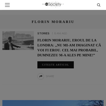
FLORIN MORARIU
STORIES
8 ANI AGO
FLORIN MORARIU, EROUL DE LA
LONDRA: „NU MI-AM IMAGINAT CĂ
VOI FI EROU. CEL MAI PROBABIL,
DUMNEZEU M-A ALES PE MINE!”
CITEȘTE ARTICOL
SHARE