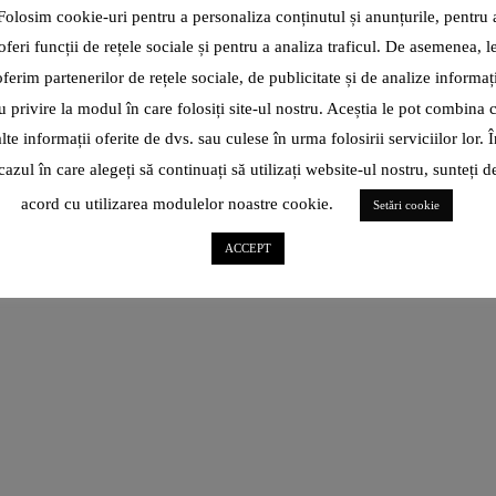
EUROPEANĂ LA TENIS DE MASĂ!
Folosim cookie-uri pentru a personaliza conținutul și anunțurile, pentru 
oferi funcții de rețele sociale și pentru a analiza traficul. De asemenea, l
Cu puțin timp înainte, tenismele noastre s-au impus în fața
oferim partenerilor de rețele sociale, de publicitate și de analize informați
Portugaliei în finala Campionatului European și și-au atribuit,
pentru al
u privire la modul în care folosiți site-ul nostru. Aceștia le pot combina 
alte informații oferite de dvs. sau culese în urma folosirii serviciilor lor. Î
CITEȘTE ARTICOL
cazul în care alegeți să continuați să utilizați website-ul nostru, sunteți d
acord cu utilizarea modulelor noastre cookie.
Setări cookie
SHARE
ACCEPT
ROXANA BRĂNIȘTEANU: „ÎN
IANUARIE 2022, CÂND TOTUL
PĂREA CĂ-MI FUGE DE SUB
PICIOARE, NU ȘTIAM CĂ
ICARTE, IPARTE E AUR
PENTRU MINE!”