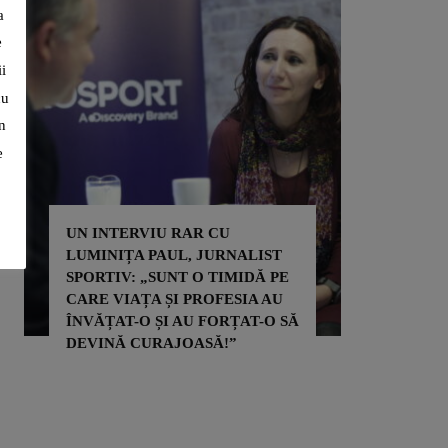
a
e
i
cu
n
e
UN INTERVIU RAR CU
LUMINIȚA PAUL, JURNALIST
ADRIAN 
SPORTIV: „SUNT O TIMIDĂ PE
PRIN SP
CARE VIAȚA ȘI PROFESIA AU
PENTRU 
ÎNVĂȚAT-O ȘI AU FORȚAT-O SĂ
PENTRU 
DEVINĂ CURAJOASĂ!”
ALTORA