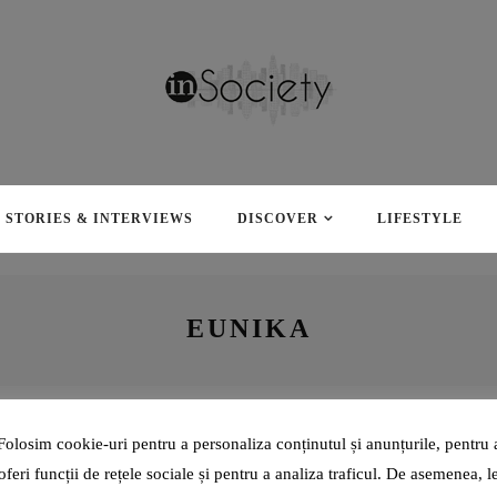
ALUATUL DE PIZZA L-A
STORIES & INTERVIEWS
DISCOVER
LIFESTYLE
REINVENTAT PE VLAD
HOLICOV DE LA DI NAPO, LA
40 DE ANI: „AM INVESTIT ÎN
ACEST PRODUS TOATE
EUNIKA
ELEMENTELE PE CARE
COPILUL DIN MINE ȘI LE
PUNEA ÎN ACTIVIȚĂȚILE
SALE- BUCURIE, PASIUNE,
DORINȚĂ, DRAGOSTE!”
EVENTS
9 ANI AGO
Folosim cookie-uri pentru a personaliza conținutul și anunțurile, pentru 
oferi funcții de rețele sociale și pentru a analiza traficul. De asemenea, l
IAȘUL VA FI GAZDA FESTIVALULUI