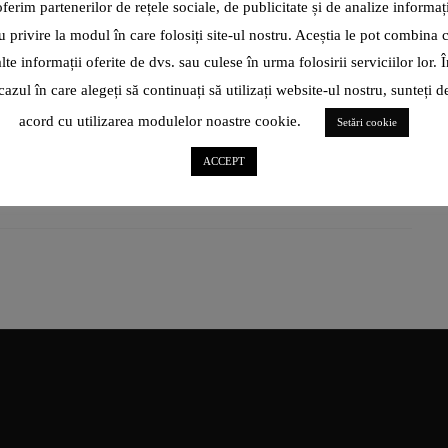
oferim partenerilor de rețele sociale, de publicitate și de analize informați
INTERNAȚIONAL DE TEATRU
u privire la modul în care folosiți site-ul nostru. Aceștia le pot combina 
Evenimentul ce se va desfășura în perioada 7-8 octombrie va
alte informații oferite de dvs. sau culese în urma folosirii serviciilor lor. Î
fi pus în scenă de actorii teatrului din Cracovia, „Scena
cazul în care alegeți să continuați să utilizați website-ul nostru, sunteți d
acord cu utilizarea modulelor noastre cookie.
CITEȘTE ARTICOL
Setări cookie
ACCEPT
SHARE