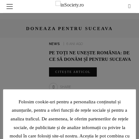
DONEAZA PENTRU SUCEAVA
NEWS
6 ANI AGO
PE TOȚI NE UNEȘTE ROMÂNIA: DE
CE SĂ DONĂM ȘÎ PENTRU SUCEAVA
CITEȘTE ARTICOL
SHARE
Folosim cookie-uri pentru a personaliza conținutul și
UN INTERVIU RAR CU LUMINIȚA PAUL, JURNALIST SPORTIV:
anunțurile, pentru a oferi funcții de rețele sociale și pentru a
„SUNT O TIMIDĂ PE CARE VIAȚA ȘI PROFESIA AU ÎNVĂȚAT-O ȘI
analiza traficul. De asemenea, le oferim partenerilor de rețele
AU FORȚAT-O SĂ DEVINĂ CURAJOASĂ!”
sociale, de publicitate și de analize informații cu privire la
modul în care folosiți site-ul nostru. Aceștia le pot combina cu