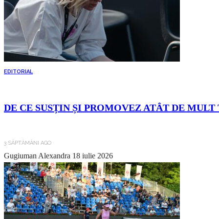
EDITORIAL
DE CE SUSȚIN ȘI PROMOVEZ ATÂT DE MULT 
3 SĂPTĂMÂNI AGO
Gugiuman Alexandra
18 iulie 2026