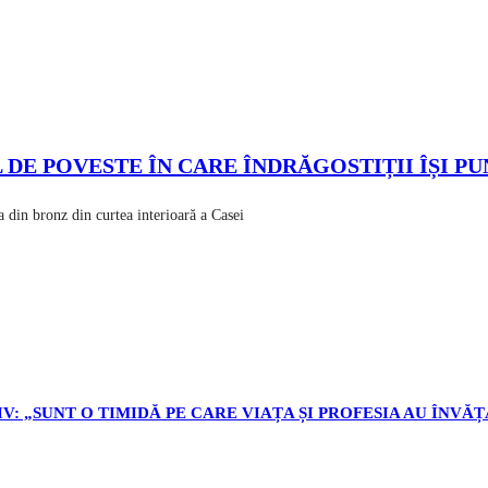
L DE POVESTE ÎN CARE ÎNDRĂGOSTIȚII ÎȘI 
a din bronz din curtea interioară a Casei
V: „SUNT O TIMIDĂ PE CARE VIAȚA ȘI PROFESIA AU ÎNVĂȚ