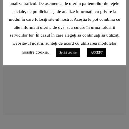
analiza traficul. De asemenea, le oferim partenerilor de rețele
NEUROCHIRURGUL VLAD CIUREA: „NU CUNOSC CUVÂNTUL
sociale, de publicitate și de analize informații cu privire la
VÂRSTĂ!”
ROXANA BRĂNIȘTEANU: „ÎN IANUARIE 2022, CÂND TOTUL
modul în care folosiți site-ul nostru. Aceștia le pot combina cu
PĂREA CĂ-MI FUGE DE SUB PICIOARE, NU ȘTIAM CĂ ICARTE,
ALUATUL DE PIZZA L-A REINVENTAT PE VLAD HOLICOV DE LA
alte informații oferite de dvs. sau culese în urma folosirii
IPARTE E AUR PENTRU MINE!”
DI NAPO, LA 40 DE ANI: „AM INVESTIT ÎN ACEST PRODUS
serviciilor lor. În cazul în care alegeți să continuați să utilizați
TOATE ELEMENTELE PE CARE COPILUL DIN MINE ȘI LE PUNEA
ÎN ACTIVIȚĂȚILE SALE- BUCURIE, PASIUNE, DORINȚĂ,
website-ul nostru, sunteți de acord cu utilizarea modulelor
DRAGOSTE!”
noastre cookie.
Setări cookie
ACCEPT