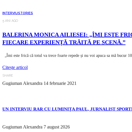
INTERVIU
STORIES
5 ANI AGO
BALERINA MONICA AILIESEI: „ÎMI ESTE FR
FIECARE EXPERIENȚĂ TRĂITĂ PE SCENĂ.”
„Îmi este frică că totul va trece foarte repede și nu voi apuca sa mă bucur 1
Citește articol
SHARE
Gugiuman Alexandra
14 februarie 2021
UN INTERVIU RAR CU LUMINIȚA PAUL, JURNALIST SPORTI
Gugiuman Alexandra
7 august 2026