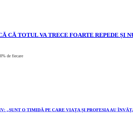
ICĂ CĂ TOTUL VA TRECE FOARTE REPEDE ȘI N
00% de fiecare
V: „SUNT O TIMIDĂ PE CARE VIAȚA ȘI PROFESIA AU ÎNVĂȚ