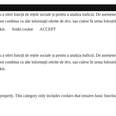
a oferi funcții de rețele sociale și pentru a analiza traficul. De asemenea,
pot combina cu alte informații oferite de dvs. sau culese în urma folosirii s
okie.
Setări cookie
ACCEPT
a oferi funcții de rețele sociale și pentru a analiza traficul. De asemenea,
pot combina cu alte informații oferite de dvs. sau culese în urma folosirii s
kie.
properly. This category only includes cookies that ensures basic functio