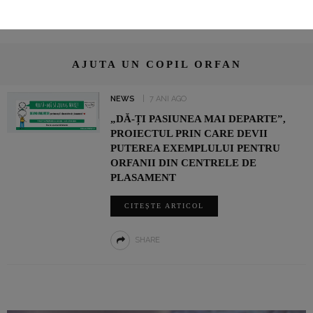
AJUTA UN COPIL ORFAN
NEWS
7 ANI AGO
„DĂ-ȚI PASIUNEA MAI DEPARTE”,
PROIECTUL PRIN CARE DEVII
PUTEREA EXEMPLULUI PENTRU
ORFANII DIN CENTRELE DE
PLASAMENT
CITEȘTE ARTICOL
SHARE