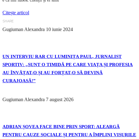
e că îmi iubesc clienții și ei simt
Citește articol
SHARE
Gugiuman Alexandra
10 iunie 2024
UN INTERVIU RAR CU LUMINIȚA PAUL, JURNALIST
SPORTIV: „SUNT O TIMIDĂ PE CARE VIAȚA ȘI PROFESIA
AU ÎNVĂȚAT-O ȘI AU FORȚAT-O SĂ DEVINĂ
CURAJOASĂ!”
Gugiuman Alexandra
7 august 2026
ADRIAN ȘOVEA FACE BINE PRIN SPORT: ALEARGĂ
PENTRU CAUZE SOCIALE ȘI PENTRU A ÎMPLINI VISURILE