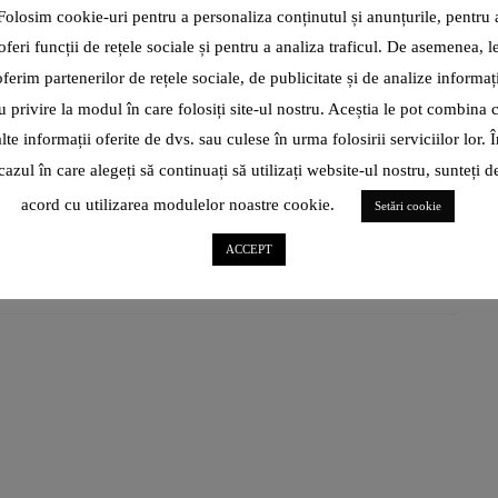
UN ADEVĂRAT MANUAL DE
Folosim cookie-uri pentru a personaliza conținutul și anunțurile, pentru 
PERSPECTIVE ȘI PRINCIPII DE
oferi funcții de rețele sociale și pentru a analiza traficul. De asemenea, l
VIAȚĂ
oferim partenerilor de rețele sociale, de publicitate și de analize informați
u privire la modul în care folosiți site-ul nostru. Aceștia le pot combina 
Povestea manuscriselor începe în 1945… atunci, doi frați care
alte informații oferite de dvs. sau culese în urma folosirii serviciilor lor. Î
căutau un loc de odihnă au găsit niște papirusuri. N-au anunțat
cazul în care alegeți să continuați să utilizați website-ul nostru, sunteți d
CITEȘTE ARTICOL
acord cu utilizarea modulelor noastre cookie.
Setări cookie
ACCEPT
SHARE
ROXANA BRĂNIȘTEANU: „ÎN
IANUARIE 2022, CÂND TOTUL
PĂREA CĂ-MI FUGE DE SUB
PICIOARE, NU ȘTIAM CĂ
ICARTE, IPARTE E AUR
PENTRU MINE!”