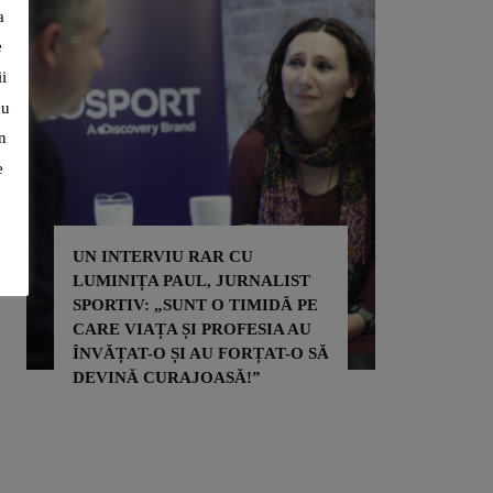
a
e
i
cu
n
e
UN INTERVIU RAR CU
LUMINIȚA PAUL, JURNALIST
ADRIAN 
SPORTIV: „SUNT O TIMIDĂ PE
PRIN SP
CARE VIAȚA ȘI PROFESIA AU
PENTRU 
ÎNVĂȚAT-O ȘI AU FORȚAT-O SĂ
PENTRU 
DEVINĂ CURAJOASĂ!”
ALTORA