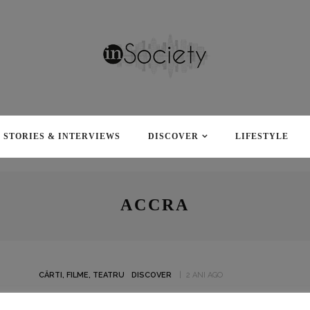
STORIES & INTERVIEWS
DISCOVER
LIFESTYLE
ACCRA
CĂRTI, FILME, TEATRU
DISCOVER
2 ANI AGO
„MANUSCRISUL GĂSIT LA ACCRA”-