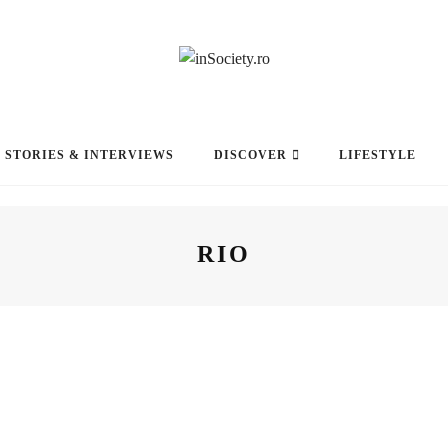
STORIES & INTERVIEWS
DISCOVER
LIFESTYLE
RIO
STORIES
8 ANI AGO
LIAM MALONE, POVESTEA DIN
SPATELE CAMPIONULUI
PARALIMPIC ȘI LECȚIILE DE VIAȚĂ