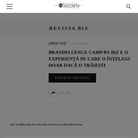
REVISTA BIZ
LIFESTYLE
2 ANI AGO
BRANDFLUENCE CAMP BY BIZ E O
EXPERIENȚĂ PE CARE O ÎNȚELEGI
DOAR DACĂ O TRĂIEȘTI
CITEȘTE ARTICOL
SHARE
UN INTERVIU RAR CU LUMINIȚA PAUL, JURNALIST SPORTIV:
„SUNT O TIMIDĂ PE CARE VIAȚA ȘI PROFESIA AU ÎNVĂȚAT-O ȘI
AU FORȚAT-O SĂ DEVINĂ CURAJOASĂ!”