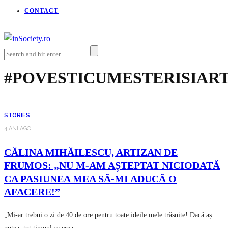
CONTACT
#POVESTICUMESTERISIART
STORIES
4 ANI AGO
CĂLINA MIHĂILESCU, ARTIZAN DE
FRUMOS: „NU M-AM AȘTEPTAT NICIODATĂ
CA PASIUNEA MEA SĂ-MI ADUCĂ O
AFACERE!”
„Mi-ar trebui o zi de 40 de ore pentru toate ideile mele trăsnite! Dacă aș