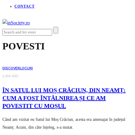
CONTACT
POVESTI
DISCOVER
LOCURI
5 ANI AGO
ÎN SATUL LUI MOȘ CRĂCIUN, DIN NEAMȚ:
CUM A FOST ÎNTÂLNIREA ȘI CE AM
POVESTIT CU MOȘUL
Când am vizitat eu Satul lui Moș Crăciun, acesta era amenajat în județul
Neamț. Acum, din câte înțeleg, s-a mutat.