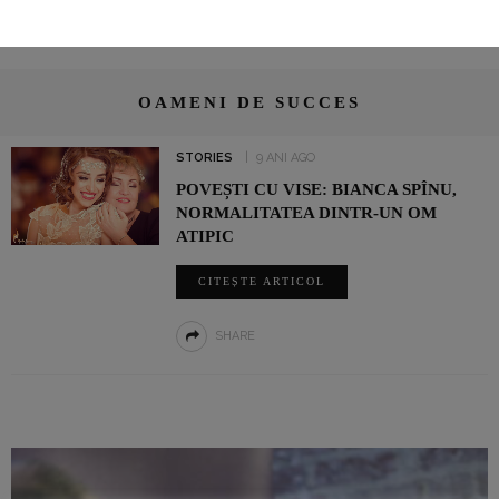
OAMENI DE SUCCES
STORIES
9 ANI AGO
POVEȘTI CU VISE: BIANCA SPÎNU,
NORMALITATEA DINTR-UN OM
ATIPIC
CITEȘTE ARTICOL
SHARE