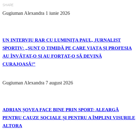
SHARE
Gugiuman Alexandra
1 iunie 2026
UN INTERVIU RAR CU LUMINIȚA PAUL, JURNALIST
SPORTIV: „SUNT O TIMIDĂ PE CARE VIAȚA ȘI PROFESIA
AU ÎNVĂȚAT-O ȘI AU FORȚAT-O SĂ DEVINĂ
CURAJOASĂ!”
Gugiuman Alexandra
7 august 2026
ADRIAN ȘOVEA FACE BINE PRIN SPORT: ALEARGĂ
PENTRU CAUZE SOCIALE ȘI PENTRU A ÎMPLINI VISURILE
ALTORA