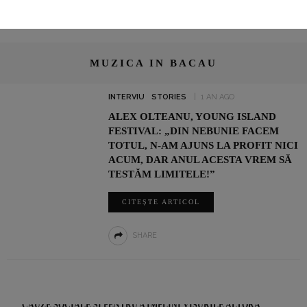
MUZICA IN BACAU
INTERVIU
STORIES
1 AN AGO
ALEX OLTEANU, YOUNG ISLAND
FESTIVAL: „DIN NEBUNIE FACEM
TOTUL, N-AM AJUNS LA PROFIT NICI
ACUM, DAR ANUL ACESTA VREM SĂ
TESTĂM LIMITELE!”
CITEȘTE ARTICOL
SHARE
ADRIAN ȘOVEA FACE BINE PRIN SPORT: ALEARGĂ PENTRU
CAUZE SOCIALE ȘI PENTRU A ÎMPLINI VISURILE ALTORA