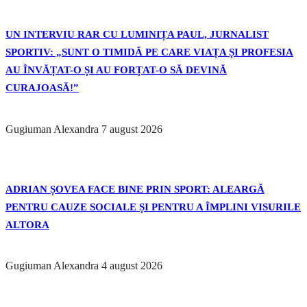
UN INTERVIU RAR CU LUMINIȚA PAUL, JURNALIST
SPORTIV: „SUNT O TIMIDĂ PE CARE VIAȚA ȘI PROFESIA
AU ÎNVĂȚAT-O ȘI AU FORȚAT-O SĂ DEVINĂ
CURAJOASĂ!”
Gugiuman Alexandra
7 august 2026
ADRIAN ȘOVEA FACE BINE PRIN SPORT: ALEARGĂ
PENTRU CAUZE SOCIALE ȘI PENTRU A ÎMPLINI VISURILE
ALTORA
Gugiuman Alexandra
4 august 2026