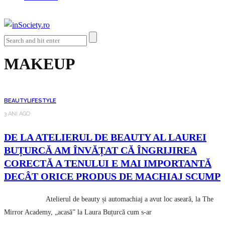
MAKEUP
BEAUTY
LIFESTYLE
3 ANI AGO
DE LA ATELIERUL DE BEAUTY AL LAUREI
BUȚURCĂ AM ÎNVĂȚAT CĂ ÎNGRIJIREA
CORECTĂ A TENULUI E MAI IMPORTANTĂ
DECÂT ORICE PRODUS DE MACHIAJ SCUMP
Atelierul de beauty și automachiaj a avut loc aseară, la The
Mirror Academy, „acasă” la Laura Buțurcă cum s-ar