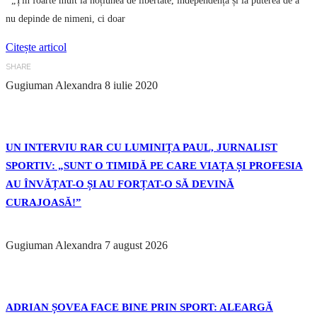
„Țin foarte mult la noțiunea de libertate, independență și la puterea de a
nu depinde de nimeni, ci doar
Citește articol
SHARE
Gugiuman Alexandra
8 iulie 2020
UN INTERVIU RAR CU LUMINIȚA PAUL, JURNALIST
SPORTIV: „SUNT O TIMIDĂ PE CARE VIAȚA ȘI PROFESIA
AU ÎNVĂȚAT-O ȘI AU FORȚAT-O SĂ DEVINĂ
CURAJOASĂ!”
Gugiuman Alexandra
7 august 2026
ADRIAN ȘOVEA FACE BINE PRIN SPORT: ALEARGĂ