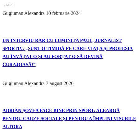
SHARE
Gugiuman Alexandra
10 februarie 2024
UN INTERVIU RAR CU LUMINIȚA PAUL, JURNALIST
SPORTIV: „SUNT O TIMIDĂ PE CARE VIAȚA ȘI PROFESIA
AU ÎNVĂȚAT-O ȘI AU FORȚAT-O SĂ DEVINĂ
CURAJOASĂ!”
Gugiuman Alexandra
7 august 2026
ADRIAN ȘOVEA FACE BINE PRIN SPORT: ALEARGĂ
PENTRU CAUZE SOCIALE ȘI PENTRU A ÎMPLINI VISURILE
ALTORA