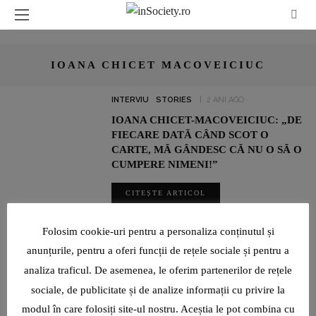
IOANA CHICET MACOVEICIUC
INTERVIU
STORIES
2 ANI AGO
IOANA CHICET-MACOVEICIUC: „DE
FIECARE DATĂ CÂND SCOT O
CARTE, MĂ GÂNDESC CĂ NU O SĂ O
CUMPERE NIMENI!”
CITEȘTE ARTICOL
SHARE
Folosim cookie-uri pentru a personaliza conținutul și
anunțurile, pentru a oferi funcții de rețele sociale și pentru a
analiza traficul. De asemenea, le oferim partenerilor de rețele
UN INTERVIU RAR CU LUMINIȚA PAUL, JURNALIST SPORTIV:
„SUNT O TIMIDĂ PE CARE VIAȚA ȘI PROFESIA AU ÎNVĂȚAT-O ȘI
sociale, de publicitate și de analize informații cu privire la
AU FORȚAT-O SĂ DEVINĂ CURAJOASĂ!”
modul în care folosiți site-ul nostru. Aceștia le pot combina cu