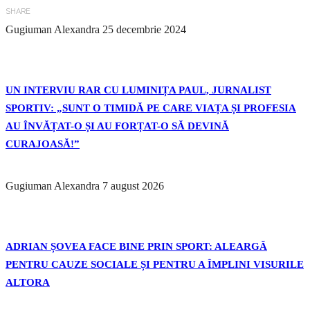
SHARE
Gugiuman Alexandra
25 decembrie 2024
UN INTERVIU RAR CU LUMINIȚA PAUL, JURNALIST
SPORTIV: „SUNT O TIMIDĂ PE CARE VIAȚA ȘI PROFESIA
AU ÎNVĂȚAT-O ȘI AU FORȚAT-O SĂ DEVINĂ
CURAJOASĂ!”
Gugiuman Alexandra
7 august 2026
ADRIAN ȘOVEA FACE BINE PRIN SPORT: ALEARGĂ
PENTRU CAUZE SOCIALE ȘI PENTRU A ÎMPLINI VISURILE
ALTORA