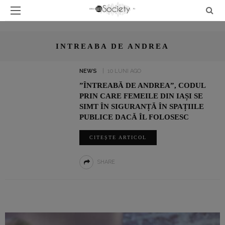
INTREABA DE ANDREA
NEWS
10 LUNI AGO
”ÎNTREABĂ DE ANDREA”, CODUL
PRIN CARE FEMEILE DIN IAȘI SE
SIMT ÎN SIGURANȚĂ ÎN SPAȚIILE
PUBLICE DACĂ ÎL FOLOSESC
CITEȘTE ARTICOL
SHARE