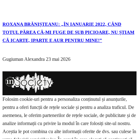
ROXANA BRĂNIȘTEANU: „ÎN IANUARIE 2022, CÂND
TOTUL PĂREA CĂ-MI FUGE DE SUB PICIOARE, NU ȘTIAM
CĂ ICARTE, IPARTE E AUR PENTRU MINE!”
Gugiuman Alexandra
23 mai 2026
Folosim cookie-uri pentru a personaliza conținutul și anunțurile,
pentru a oferi funcții de rețele sociale și pentru a analiza traficul. De
asemenea, le oferim partenerilor de rețele sociale, de publicitate și de
analize informații cu privire la modul în care folosiți site-ul nostru.
Aceștia le pot combina cu alte informații oferite de dvs. sau culese în