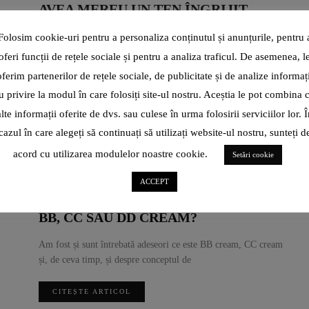
AVEA MEREU UN TEN ÎNGRIJIT
Poate am fi tentați să credem că doar femeile trebuie să
Folosim cookie-uri pentru a personaliza conținutul și anunțurile, pentru 
acorde o atenție sporită tenului și să aibă
oferi funcții de rețele sociale și pentru a analiza traficul. De asemenea, l
oferim partenerilor de rețele sociale, de publicitate și de analize informați
CITEȘTE ARTICOL
u privire la modul în care folosiți site-ul nostru. Aceștia le pot combina 
alte informații oferite de dvs. sau culese în urma folosirii serviciilor lor. Î
SHARE
cazul în care alegeți să continuați să utilizați website-ul nostru, sunteți d
acord cu utilizarea modulelor noastre cookie.
Setări cookie
ACCEPT
BEAUTY
8 ANI AGO
BB, CC SAU DD CREAM?
Am fost și sunt întrebată adeseori ce este BB cream, CC cream
și, de ceva timp, și despre conceptul de
CITEȘTE ARTICOL