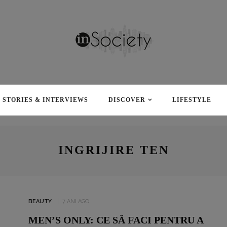
ALUATUL DE PIZZA L-A
STORIES & INTERVIEWS
DISCOVER
LIFESTYLE
REINVENTAT PE VLAD
HOLICOV DE LA DI NAPO, LA
40 DE ANI: „AM INVESTIT ÎN
ACEST PRODUS TOATE
INGRIJIRE TEN
ELEMENTELE PE CARE
COPILUL DIN MINE ȘI LE
PUNEA ÎN ACTIVIȚĂȚILE
SALE- BUCURIE, PASIUNE,
DORINȚĂ, DRAGOSTE!”
BEAUTY
7 ANI AGO
MEN’S ONLY: CE SĂ FACI PENTRU A