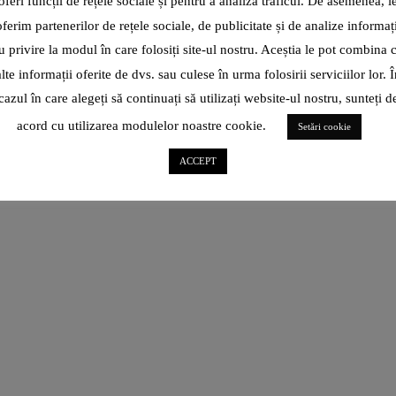
oferi funcții de rețele sociale și pentru a analiza traficul. De asemenea, l
Tot ce mi-aș fi dorit să spun atunci când nu aveam pe nimeni
oferim partenerilor de rețele sociale, de publicitate și de analize informați
lângă mine să mă asculte. „Aceasta este
u privire la modul în care folosiți site-ul nostru. Aceștia le pot combina 
CITEȘTE ARTICOL
alte informații oferite de dvs. sau culese în urma folosirii serviciilor lor. Î
cazul în care alegeți să continuați să utilizați website-ul nostru, sunteți d
SHARE
acord cu utilizarea modulelor noastre cookie.
Setări cookie
ACCEPT