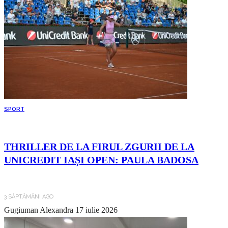
SPORT
THRILLER DE LA FIRUL ZGURII DE LA
UNICREDIT IAȘI OPEN: PAULA BADOSA
3 SĂPTĂMÂNI AGO
Gugiuman Alexandra
17 iulie 2026