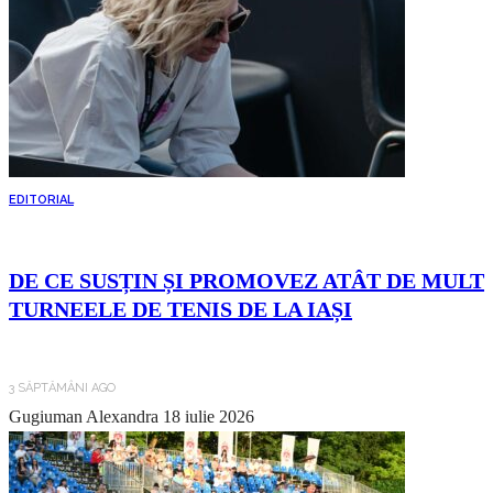
EDITORIAL
DE CE SUSȚIN ȘI PROMOVEZ ATÂT DE MULT
TURNEELE DE TENIS DE LA IAȘI
3 SĂPTĂMÂNI AGO
Gugiuman Alexandra
18 iulie 2026