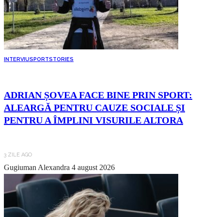
INTERVIU
SPORT
STORIES
ADRIAN ȘOVEA FACE BINE PRIN SPORT:
ALEARGĂ PENTRU CAUZE SOCIALE ȘI
PENTRU A ÎMPLINI VISURILE ALTORA
3 ZILE AGO
Gugiuman Alexandra
4 august 2026