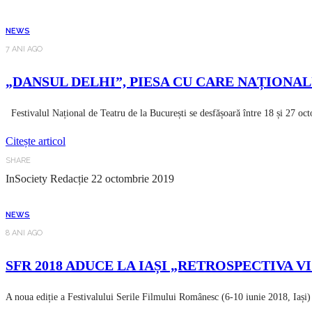
NEWS
7 ANI AGO
„DANSUL DELHI”, PIESA CU CARE NAȚIONAL
Festivalul Național de Teatru de la București se desfășoară între 18 și 27 oct
Citește articol
SHARE
InSociety Redacție
22 octombrie 2019
NEWS
8 ANI AGO
SFR 2018 ADUCE LA IAȘI „RETROSPECTIVA 
A noua ediție a Festivalului Serile Filmului Românesc (6-10 iunie 2018, Iași) 