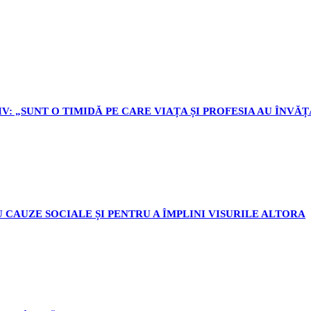
V: „SUNT O TIMIDĂ PE CARE VIAȚA ȘI PROFESIA AU ÎNVĂȚ
 CAUZE SOCIALE ȘI PENTRU A ÎMPLINI VISURILE ALTORA