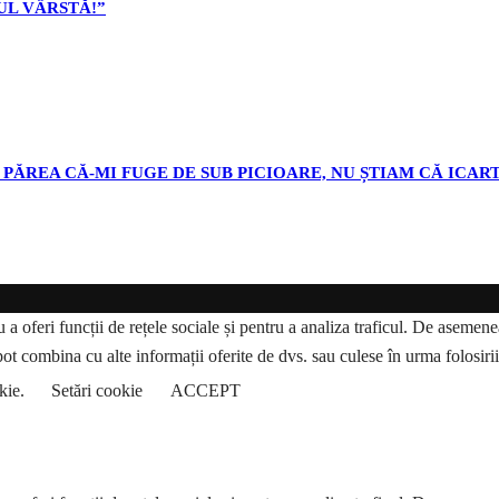
L VÂRSTĂ!”
PĂREA CĂ-MI FUGE DE SUB PICIOARE, NU ȘTIAM CĂ ICART
a oferi funcții de rețele sociale și pentru a analiza traficul. De asemenea,
pot combina cu alte informații oferite de dvs. sau culese în urma folosirii s
okie.
Setări cookie
ACCEPT