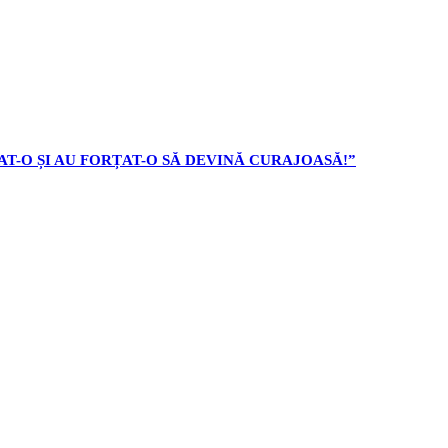
AT-O ȘI AU FORȚAT-O SĂ DEVINĂ CURAJOASĂ!”