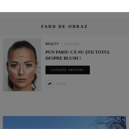
FARD DE OBRAZ
BEAUTY
9 ANI AGO
PUN PARIU CĂ NU ȘTII TOTUL
DESPRE BLUSH !
CITEȘTE ARTICOL
SHARE