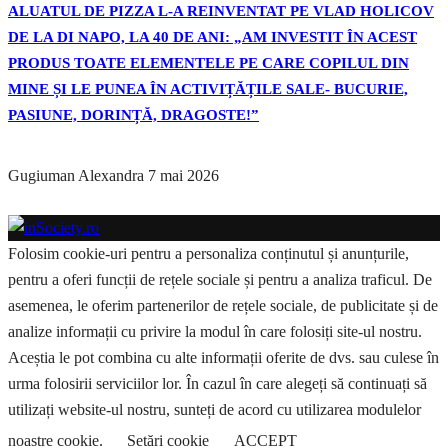
ALUATUL DE PIZZA L-A REINVENTAT PE VLAD HOLICOV
DE LA DI NAPO, LA 40 DE ANI: „AM INVESTIT ÎN ACEST
PRODUS TOATE ELEMENTELE PE CARE COPILUL DIN
MINE ȘI LE PUNEA ÎN ACTIVIȚĂȚILE SALE- BUCURIE,
PASIUNE, DORINȚĂ, DRAGOSTE!”
Gugiuman Alexandra
7 mai 2026
Folosim cookie-uri pentru a personaliza conținutul și anunțurile,
pentru a oferi funcții de rețele sociale și pentru a analiza traficul. De
asemenea, le oferim partenerilor de rețele sociale, de publicitate și de
analize informații cu privire la modul în care folosiți site-ul nostru.
Aceștia le pot combina cu alte informații oferite de dvs. sau culese în
urma folosirii serviciilor lor. În cazul în care alegeți să continuați să
utilizați website-ul nostru, sunteți de acord cu utilizarea modulelor
noastre cookie.
Setări cookie
ACCEPT