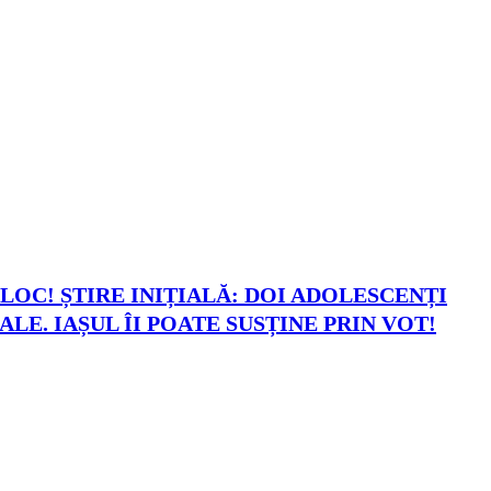
LOC! ȘTIRE INIȚIALĂ: DOI ADOLESCENȚI
LE. IAȘUL ÎI POATE SUSȚINE PRIN VOT!