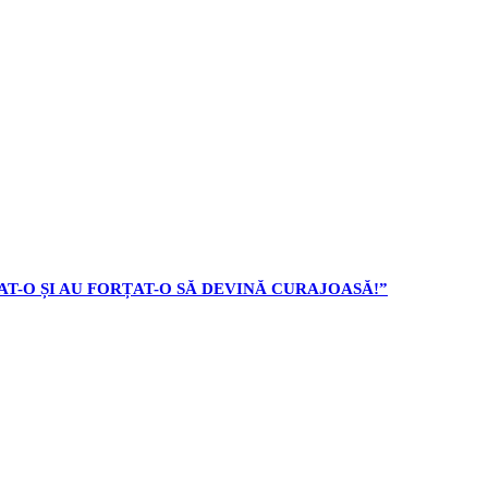
AT-O ȘI AU FORȚAT-O SĂ DEVINĂ CURAJOASĂ!”