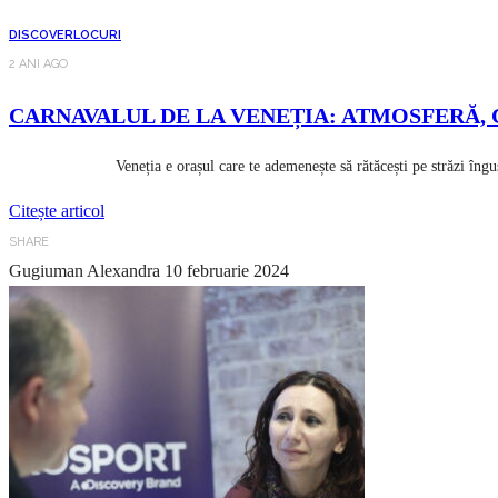
DISCOVER
LOCURI
2 ANI AGO
CARNAVALUL DE LA VENEȚIA: ATMOSFERĂ,
Veneția e orașul care te ademenește să rătăcești pe străzi înguste și 
Citește articol
SHARE
Gugiuman Alexandra
10 februarie 2024