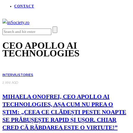
CONTACT
CEO APOLLO AI
TECHNOLOGIES
INTERVIU
STORIES
2 ANI AGO
MIHAELA ONOFREI, CEO APOLLO AI
TECHNOLOGIES, AȘA CUM NU PREA O
ȘTIM: „CEEA CE CLĂDEȘTI PESTE NOAPTE
SE PRĂBUȘEȘTE RAPID ȘI UȘOR. CHIAR
CRED CĂ RĂBDAREA ESTE O VIRTUTE!”