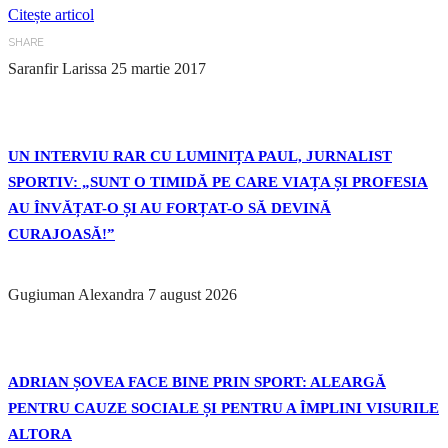
Citește articol
SHARE
Saranfir Larissa
25 martie 2017
UN INTERVIU RAR CU LUMINIȚA PAUL, JURNALIST
SPORTIV: „SUNT O TIMIDĂ PE CARE VIAȚA ȘI PROFESIA
AU ÎNVĂȚAT-O ȘI AU FORȚAT-O SĂ DEVINĂ
CURAJOASĂ!”
Gugiuman Alexandra
7 august 2026
ADRIAN ȘOVEA FACE BINE PRIN SPORT: ALEARGĂ
PENTRU CAUZE SOCIALE ȘI PENTRU A ÎMPLINI VISURILE
ALTORA