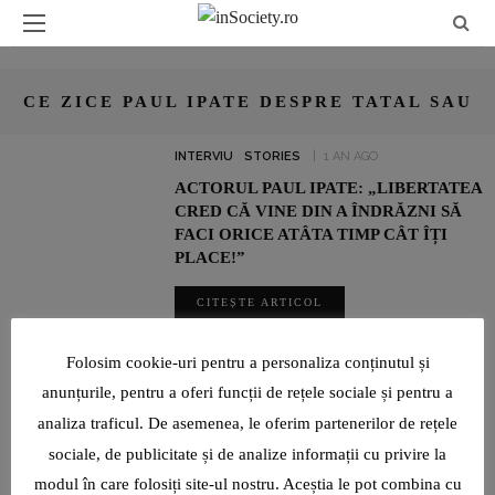
CE ZICE PAUL IPATE DESPRE TATAL SAU
INTERVIU
STORIES
1 AN AGO
ACTORUL PAUL IPATE: „LIBERTATEA
CRED CĂ VINE DIN A ÎNDRĂZNI SĂ
FACI ORICE ATÂTA TIMP CÂT ÎȚI
PLACE!”
CITEȘTE ARTICOL
SHARE
Folosim cookie-uri pentru a personaliza conținutul și
anunțurile, pentru a oferi funcții de rețele sociale și pentru a
analiza traficul. De asemenea, le oferim partenerilor de rețele
UN INTERVIU RAR CU LUMINIȚA PAUL, JURNALIST SPORTIV:
„SUNT O TIMIDĂ PE CARE VIAȚA ȘI PROFESIA AU ÎNVĂȚAT-O ȘI
sociale, de publicitate și de analize informații cu privire la
AU FORȚAT-O SĂ DEVINĂ CURAJOASĂ!”
modul în care folosiți site-ul nostru. Aceștia le pot combina cu