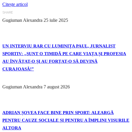
Citește articol
SHARE
Gugiuman Alexandra
25 iulie 2025
UN INTERVIU RAR CU LUMINIȚA PAUL, JURNALIST
SPORTIV: „SUNT O TIMIDĂ PE CARE VIAȚA ȘI PROFESIA
AU ÎNVĂȚAT-O ȘI AU FORȚAT-O SĂ DEVINĂ
CURAJOASĂ!”
Gugiuman Alexandra
7 august 2026
ADRIAN ȘOVEA FACE BINE PRIN SPORT: ALEARGĂ
PENTRU CAUZE SOCIALE ȘI PENTRU A ÎMPLINI VISURILE
ALTORA