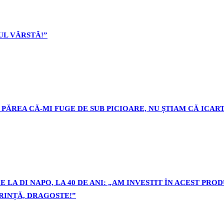
L VÂRSTĂ!”
PĂREA CĂ-MI FUGE DE SUB PICIOARE, NU ȘTIAM CĂ ICART
 LA DI NAPO, LA 40 DE ANI: „AM INVESTIT ÎN ACEST PR
ORINȚĂ, DRAGOSTE!”