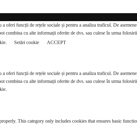
a oferi funcții de rețele sociale și pentru a analiza traficul. De asemenea,
pot combina cu alte informații oferite de dvs. sau culese în urma folosirii s
okie.
Setări cookie
ACCEPT
a oferi funcții de rețele sociale și pentru a analiza traficul. De asemenea,
pot combina cu alte informații oferite de dvs. sau culese în urma folosirii s
kie.
properly. This category only includes cookies that ensures basic functio