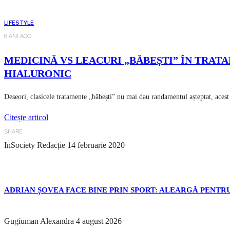
LIFESTYLE
6 ANI AGO
MEDICINĂ VS LEACURI „BĂBEȘTI” ÎN TRAT
HIALURONIC
Deseori, clasicele tratamente „băbești” nu mai dau randamentul așteptat, acest
Citește articol
SHARE
InSociety Redacție
14 februarie 2020
ADRIAN ȘOVEA FACE BINE PRIN SPORT: ALEARGĂ PENTRU
Gugiuman Alexandra
4 august 2026