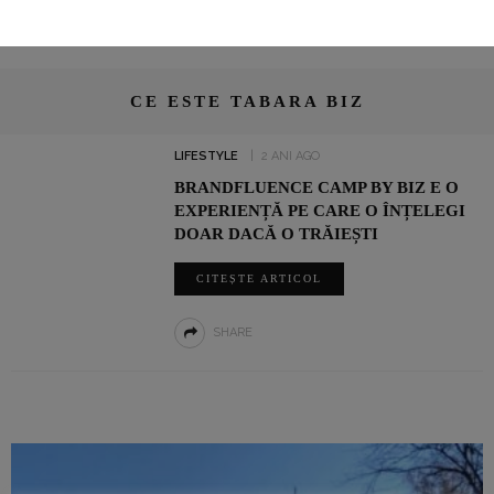
CE ESTE TABARA BIZ
LIFESTYLE
2 ANI AGO
BRANDFLUENCE CAMP BY BIZ E O
EXPERIENȚĂ PE CARE O ÎNȚELEGI
DOAR DACĂ O TRĂIEȘTI
CITEȘTE ARTICOL
SHARE