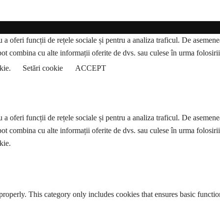
a oferi funcții de rețele sociale și pentru a analiza traficul. De asemenea,
pot combina cu alte informații oferite de dvs. sau culese în urma folosirii s
okie.
Setări cookie
ACCEPT
a oferi funcții de rețele sociale și pentru a analiza traficul. De asemenea,
pot combina cu alte informații oferite de dvs. sau culese în urma folosirii s
kie.
properly. This category only includes cookies that ensures basic functio