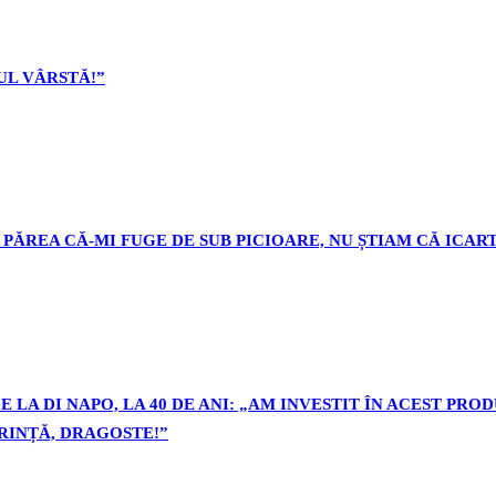
L VÂRSTĂ!”
PĂREA CĂ-MI FUGE DE SUB PICIOARE, NU ȘTIAM CĂ ICART
 LA DI NAPO, LA 40 DE ANI: „AM INVESTIT ÎN ACEST PR
ORINȚĂ, DRAGOSTE!”