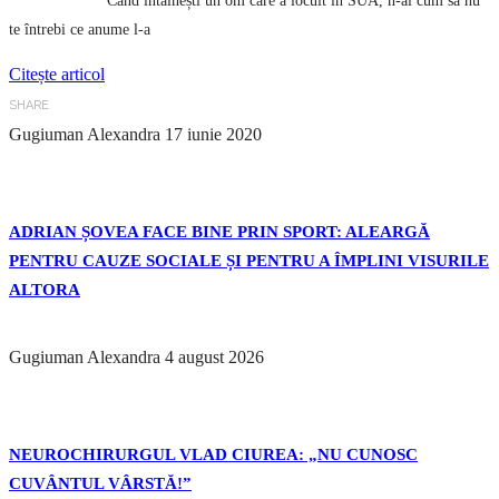
Când întâlnești un om care a locuit în SUA, n-ai cum să nu
te întrebi ce anume l-a
Citește articol
SHARE
Gugiuman Alexandra
17 iunie 2020
ADRIAN ȘOVEA FACE BINE PRIN SPORT: ALEARGĂ
PENTRU CAUZE SOCIALE ȘI PENTRU A ÎMPLINI VISURILE
ALTORA
Gugiuman Alexandra
4 august 2026
NEUROCHIRURGUL VLAD CIUREA: „NU CUNOSC
CUVÂNTUL VÂRSTĂ!”