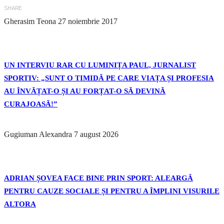
SHARE
Gherasim Teona
27 noiembrie 2017
UN INTERVIU RAR CU LUMINIȚA PAUL, JURNALIST
SPORTIV: „SUNT O TIMIDĂ PE CARE VIAȚA ȘI PROFESIA
AU ÎNVĂȚAT-O ȘI AU FORȚAT-O SĂ DEVINĂ
CURAJOASĂ!”
Gugiuman Alexandra
7 august 2026
ADRIAN ȘOVEA FACE BINE PRIN SPORT: ALEARGĂ
PENTRU CAUZE SOCIALE ȘI PENTRU A ÎMPLINI VISURILE
ALTORA