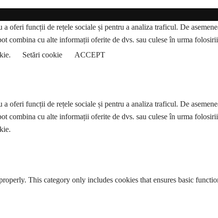
a oferi funcții de rețele sociale și pentru a analiza traficul. De asemenea,
pot combina cu alte informații oferite de dvs. sau culese în urma folosirii s
okie.
Setări cookie
ACCEPT
a oferi funcții de rețele sociale și pentru a analiza traficul. De asemenea,
pot combina cu alte informații oferite de dvs. sau culese în urma folosirii s
kie.
properly. This category only includes cookies that ensures basic functio