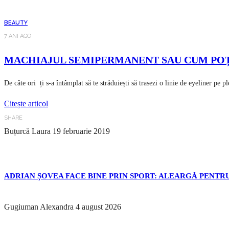
BEAUTY
7 ANI AGO
MACHIAJUL SEMIPERMANENT SAU CUM POȚI 
De câte ori ți s-a întâmplat să te străduiești să trasezi o linie de eyeliner pe p
Citește articol
SHARE
Buțurcă Laura
19 februarie 2019
ADRIAN ȘOVEA FACE BINE PRIN SPORT: ALEARGĂ PENTRU
Gugiuman Alexandra
4 august 2026