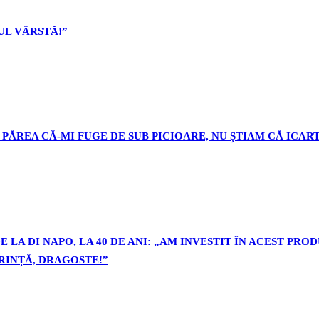
L VÂRSTĂ!”
PĂREA CĂ-MI FUGE DE SUB PICIOARE, NU ȘTIAM CĂ ICART
 LA DI NAPO, LA 40 DE ANI: „AM INVESTIT ÎN ACEST PR
ORINȚĂ, DRAGOSTE!”