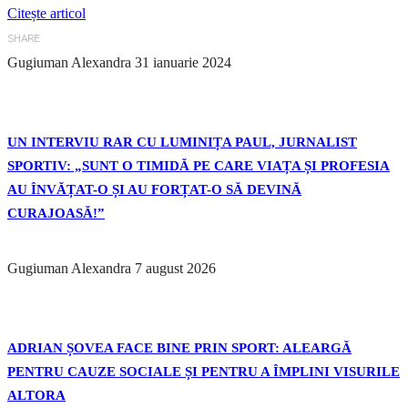
Citește articol
SHARE
Gugiuman Alexandra
31 ianuarie 2024
UN INTERVIU RAR CU LUMINIȚA PAUL, JURNALIST
SPORTIV: „SUNT O TIMIDĂ PE CARE VIAȚA ȘI PROFESIA
AU ÎNVĂȚAT-O ȘI AU FORȚAT-O SĂ DEVINĂ
CURAJOASĂ!”
Gugiuman Alexandra
7 august 2026
ADRIAN ȘOVEA FACE BINE PRIN SPORT: ALEARGĂ
PENTRU CAUZE SOCIALE ȘI PENTRU A ÎMPLINI VISURILE
ALTORA