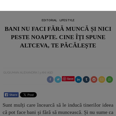
EDITORIAL
LIFESTYLE
BANI NU FACI FĂRĂ MUNCĂ ȘI NICI
PESTE NOAPTE. CINE ÎȚI SPUNE
ALTCEVA, TE PĂCĂLEȘTE
GUGIUMAN ALEXANDRA
3 ANI AGO
Save
Sunt mulți care încearcă să le inducă tinerilor ideea
că pot face bani și fără să muncească. Și nu sume ca