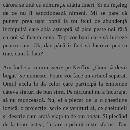
cărora se uită cu admirație atâția tineri. Si nu înțeleg
de ce nu îi sancționează nimeni.
Mi se pare că
punem prea ușor botul la tot felul de abundență
închipuită care abia așteaptă să pice peste noi fără
ca noi să facem ceva.
Toți vor bani care să lucreze
pentru tine. Ok, dar până îi faci să lucreze pentru
tine, cum îi faci?
Am încheiat o mini-serie pe Netflix. „Cum să devii
bogat” se numește. Poate voi face un articol separat.
Omul acela le dă celor care participă la emisiune
câteva sfaturi de bun simț. Pe niciunul nu a încurajat
să nu muncească. Nu, el a plecat de la o chestiune
logică, o proiecție: scrie ce venituri ai, ce cheltuieli
și descrie cum arată viața ta de om bogat. Și plecând
de la toate astea, fiecare a primit niște sfaturi. Dar