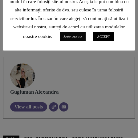
recunoaște, sigur ai și schimba ceva.
modul în care folosiți site-ul nostru. Aceștia le pot combina cu
alte informații oferite de dvs. sau culese în urma folosirii
serviciilor lor. În cazul în care alegeți să continuați să utilizați
website-ul nostru, sunteți de acord cu utilizarea modulelor
sursa foto: freepick.com
noastre cookie.
Setări cookie
ACCEPT
AUTHOR
Gugiuman Alexandra
View all posts