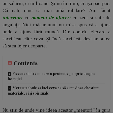
un salariu, ci milioane. Și nu în timp, ci așa pac-pac.
Că nah, cine să mai aibă răbdare?
Am făcut
interviuri
cu
oameni de afaceri
cu zeci si sute de
angajați. Nici măcar unul nu mi-a spus că a ajuns
unde a ajuns fără muncă. Din contră. Fiecare a
sacrificat câte ceva. Și încă sacrifică, deși ar putea
să stea lejer deoparte.
Contents
Fiecare dintre noi are o proiecție proprie asupra
bogăției
Mereu trebuie să faci ceva ca să ai nu doar chestiuni
materiale, ci și spirituale
Nu știu de unde vine ideea acestor „mentori” în gura