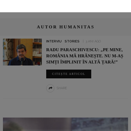
AUTOR HUMANITAS
INTERVIU
STORIES
3 ANI AGO
RADU PARASCHIVESCU: „PE MINE,
ROMÂNIA MĂ HRĂNEȘTE. NU M-AȘ
SIMȚI ÎMPLINIT ÎN ALTĂ ȚARĂ!”
CITEȘTE ARTICOL
SHARE